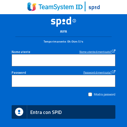
AIFA
Tempo rimanente:
0h:04m:57s
Nome utente
Nome utente dimenticato?
Password
Password dimenticata?
Mostra password
Entra con SPID