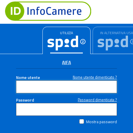
UTILIZZA
IN ALTERNATIVA US
AIFA
Nome utente
Nome utente dimenticato ?
Password
Password dimenticata ?
Mostra password