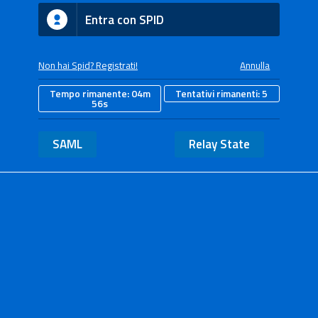
Entra con SPID
Non hai Spid? Registrati!
Annulla
Tempo rimanente:
04m
Tentativi rimanenti:
5
56s
SAML
Relay State