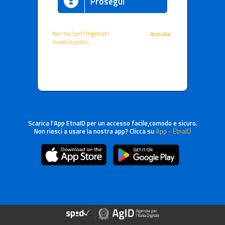
Prosegui
Non hai Spid? Registrati!
Annulla
Accedi al profilo
Scarica l'App EtnaID per un accesso facile,comodo e sicuro.
Non riesci a usare la nostra app? Clicca su
App - EtnaID